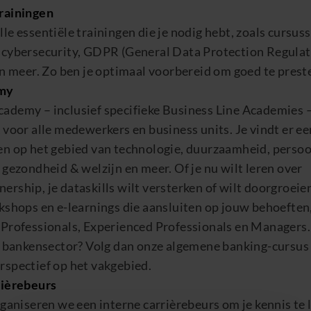
rainingen
le essentiële trainingen die je nodig hebt, zoals cursus
 cybersecurity,
GDPR (
General Data
Protection
R
egulat
en meer. Zo ben je optimaal voorbereid om goed te prest
my
ademy – inclusief specifieke Business Line Academies –
 voor alle medewerkers en business units. Je vindt er e
en op het gebied van technologie, duurzaamheid, persoo
 gezondheid & welzijn en meer. Of je nu wilt leren over
nership
, je
dataskills
wilt versterken of wilt doorgroeie
kshops en e-
learnings
die aansluiten op jouw behoeften,
 Professionals,
Experienced
Professionals en Managers. 
de bankensector? Volg dan onze algemene banking-cursus
rspectief op het vakgebied.
rièrebeurs
rganiseren we een interne carrièrebeurs om je kennis te