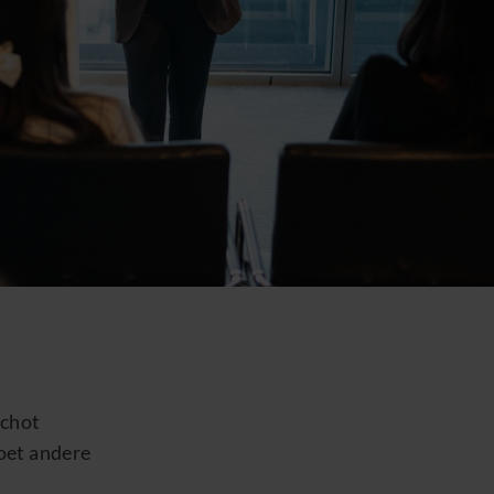
schot
moet andere