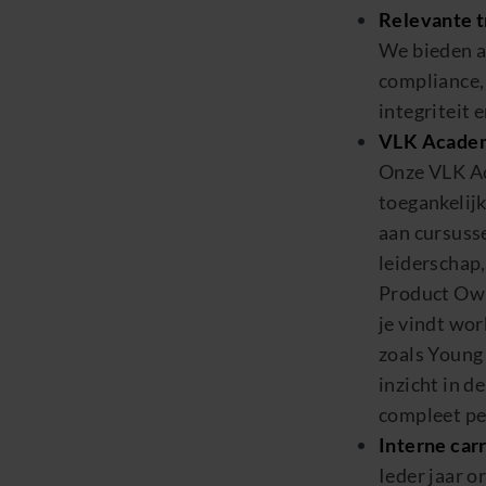
Relevante t
We bieden al
compliance,
integriteit 
VLK Acade
Onze VLK Ac
toegankelijk
aan cursuss
leiderschap,
Product
Ow
je vindt wor
zoals Young
inzicht in 
compleet pe
Interne car
Ieder jaar o