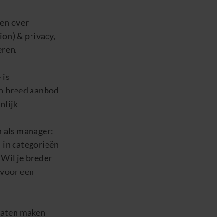
sen over
ion
)
& privacy,
eren.
 is
en breed aanbod
nlijk
n als manager:
 in categorieën
Wil je breder
 voor een
 laten maken