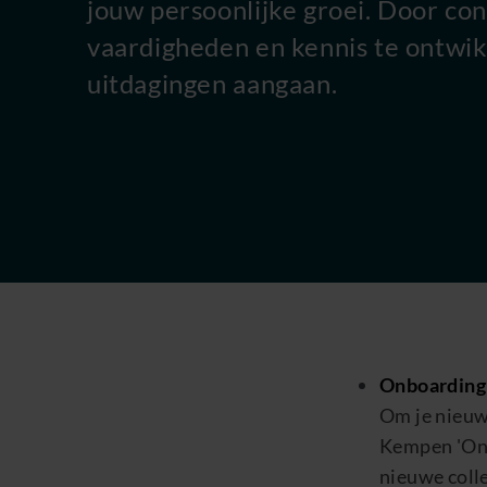
jouw persoonlijke groei. Door co
vaardigheden en kennis te ontwik
uitdagingen aangaan.
Onboardin
Om je nieuw
Kempen
'
On
nieuwe colle