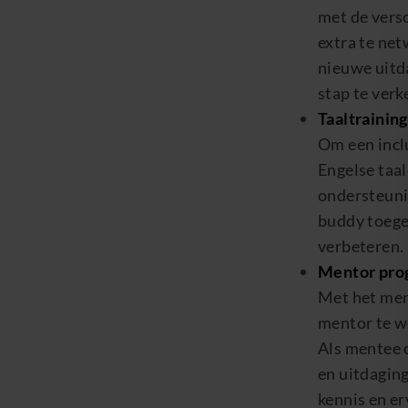
met de vers
extra te net
nieuwe uitd
stap te verk
Taaltraining
Om een incl
Engelse taal
ondersteunin
buddy toege
verbeteren.
Mentor
pro
Met het
me
mentor te w
Als
mentee
o
en uitdagin
kennis en er