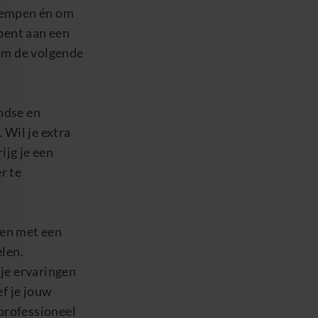
Kempen én om
 bent aan een
om de volgende
ndse en
 Wil je extra
ijg je een
r te
men met een
elen
.
 je ervaringen
ef je jouw
 professioneel