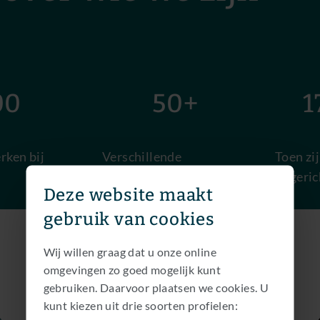
0
50+
17
rken bij
Verschillende
Toen zi
nationaliteiten
opgeric
Deze website maakt
gebruik van cookies
Wij willen graag dat u onze online
omgevingen zo goed mogelijk kunt
gebruiken. Daarvoor plaatsen we cookies. U
kunt kiezen uit drie soorten profielen: