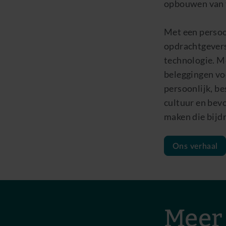
opbouwen van v
Met een persoo
opdrachtgevers 
technologie. M
beleggingen voo
persoonlijk, b
cultuur en bev
maken die bijd
Ons verhaal
Meer 