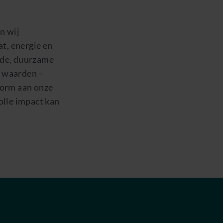
n wij
at, energie en
nde, duurzame
e waarden –
vorm aan onze
olle impact kan