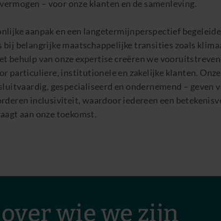
ermogen – voor onze klanten en de samenleving.
nlijke aanpak en een langetermijnperspectief begeleide
bij belangrijke maatschappelijke transities zoals klima
et behulp van onze expertise creëren we vooruitstreve
r particuliere, institutionele en zakelijke klanten. Onz
esluitvaardig, gespecialiseerd en ondernemend – geven 
orderen inclusiviteit, waardoor iedereen een betekenisv
raagt aan onze toekomst.
over wie we zijn