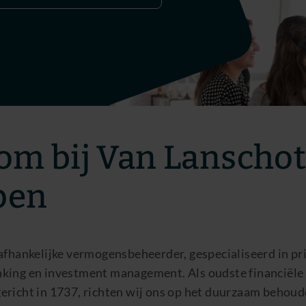
om bij Van Lanscho
pen
afhankelijke vermogensbeheerder, gespecialiseerd in pr
king en investment management. Als oudste financiële 
ericht in 1737, richten wij ons op het duurzaam behoud