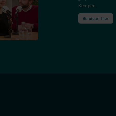
Kempen.
Beluister hier