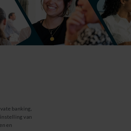
t
ivate banking,
instelling van
en en