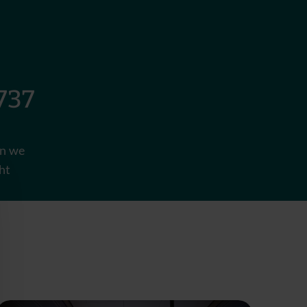
37
jn we
ht