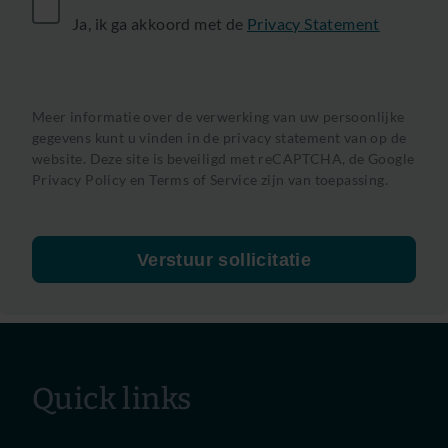
Ja, ik ga akkoord met de
Privacy Statement
Meer informatie over de verwerking van uw persoonlijke
gegevens kunt u vinden in de privacy statement van op de
website. Deze site is beveiligd met reCAPTCHA, de
Google
Privacy Policy
en
Terms of Service
zijn van toepassing.
Verstuur sollicitatie
Quick links