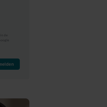
in de
oogle
melden