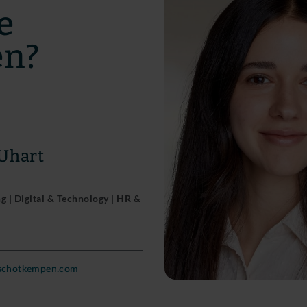
e
en?
 Uhart
 | Digital & Technology | HR &
nschotkempen.com