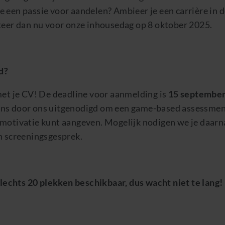
 een passie voor aandelen? Ambieer je een carrière in d
iteer dan nu voor onze inhousedag op 8 oktober 2025.
d?
met je CV! De deadline voor aanmelding is
15 september
ns door ons uitgenodigd om een game-based assessmen
 motivatie kunt aangeven. Mogelijk nodigen we je daarna
h screeningsgesprek.
 slechts 20 plekken beschikbaar, dus wacht niet te lang!