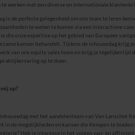
 te werken met een diverse en internationale klantenkri
g is de perfecte gelegenheid om ons team te leren ken
zaamheden te weten te komen via een interactieve case
e die onze expertise op het gebied van Europees vastgoe
rzame kansen behandelt. Tijdens de inhousedag krijg je 
werk van ons equity sales team en krijg je tegelijkertijd
praktijkervaring op te doen.
 mij op?
 inhousedag met het aandelenteam van Van Lanschot K
ht in de mogelijkheden en kansen die Kempen te bieden 
rgierig? Heb je interesse in het volgen van- en affiniteit