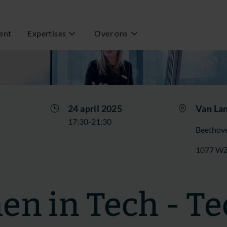
ent
Expertises
Over ons
24 april 2025
Van La
17:30-21:30
Beethove
1077 W
n in Tech - Te