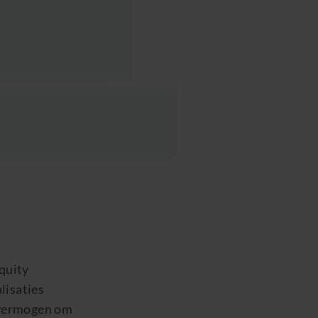
quity
lisaties
 vermogen om