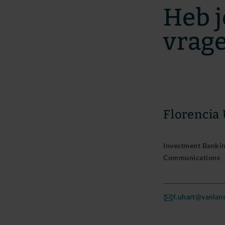
Heb j
vrag
Florencia
Investment Banking
Communications
f.uhart@vanla