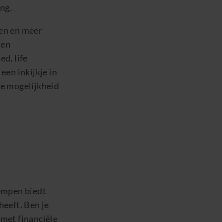
ng.
nen en meer
 en
d, life
een inkijkje in
 de mogelijkheid
empen biedt
heeft. Ben je
 met financiële