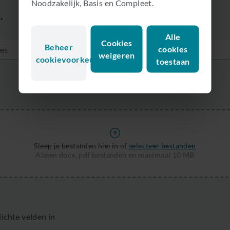
Noodzakelijk, Basis en Compleet.
*
Alle
Cookies
Beheer
cookies
weigeren
cookievoorkeuren
toestaan
Sleep je bestanden hierin of
selecteer bestanden
Alleen docx, pdf bestanden en maximaal 10 MB
lichte velden in