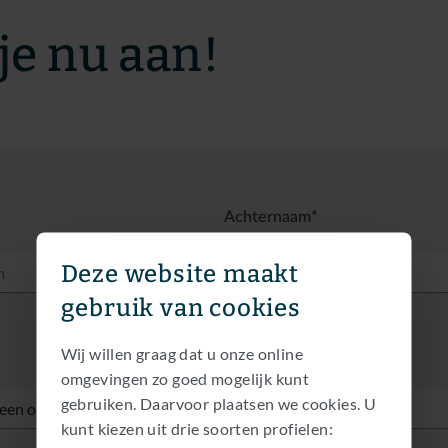
je nu aan!
Achternaam*
Deze website maakt
gebruik van cookies
Wij willen graag dat u onze online
Telefoonnummer*
omgevingen zo goed mogelijk kunt
gebruiken. Daarvoor plaatsen we cookies. U
kunt kiezen uit drie soorten profielen: