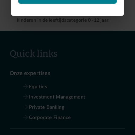
uit te laten betalen.
Een oppasbudget voor werkende ouders met
kinderen in de leeftijdscategorie 0 -12 jaar.
Quick links
Onze expertises
Equities
Investment Management
Private Banking
Corporate Finance