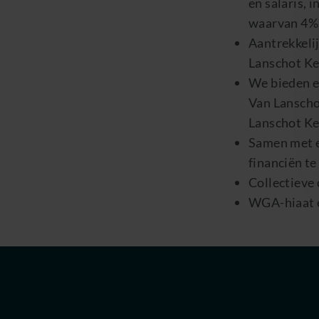
en salaris, 
waarvan 4%
Aantrekkeli
Lanschot Ke
We bieden e
Van Lanscho
Lanschot Ke
Samen met e
financiën te
Collectieve
WGA-hiaat e