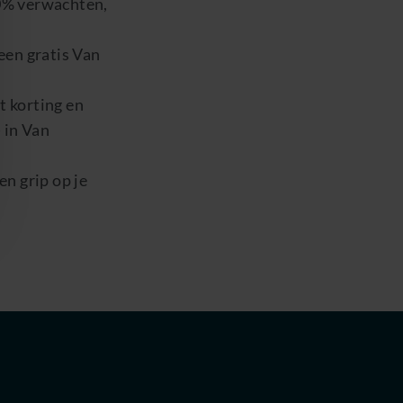
20% verwachten,
een gratis Van
 korting en
 in Van
n grip op je