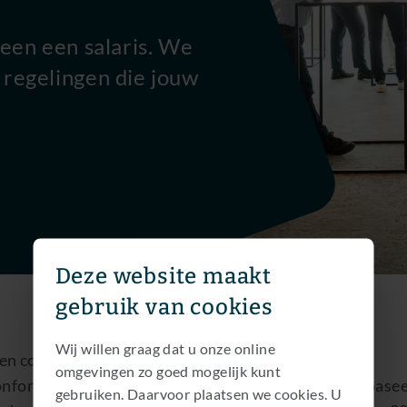
leen een salaris. We
 regelingen die jouw
Deze website maakt
gebruik van cookies
Wij willen graag dat u onze online
en competitief basis salaris.
omgevingen zo goed mogelijk kunt
nforme pensioenregeling. De exacte bijdrage is gebaseer
gebruiken. Daarvoor plaatsen we cookies. U