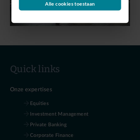
Alle cookies toestaan
Quick links
Onze expertises
Equities
Investment Management
Private Banking
Corporate Finance