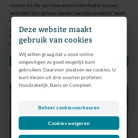
richten en die van relevantere informatie kunnen
voorzien. Een private banker kan bijvoorbeeld ‘heeft
kinderen’ selecteren en vervolgens een blog of
Deze website maakt
podcast over schenkingen alleen doorsturen aan
klanten die kinderen hebben. En dat leidt weer tot
gebruik van cookies
meer klanttevredenheid.
Wij willen graag dat u onze online
omgevingen zo goed mogelijk kunt
Bekijk vacatures
gebruiken. Daarvoor plaatsen we cookies. U
kunt kiezen uit drie soorten profielen:
Noodzakelijk, Basis en Compleet.
Beheer cookievoorkeuren
Cookies weigeren