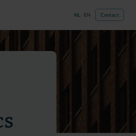
NL
EN
Contact
cs