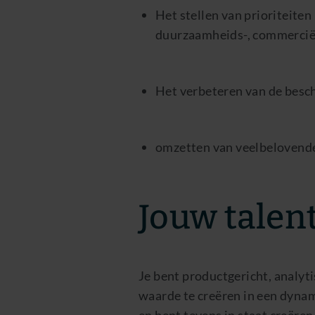
Het stellen van prioriteiten
duurzaamheids-, commerciël
Het verbeteren van de besc
omzetten van veelbelovende
Jouw talen
Je bent productgericht, analyti
waarde te creëren in een dyna
en bent tevens in staat creëre