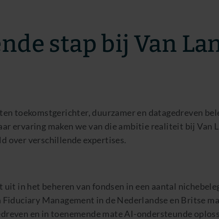
ende stap bij Van La
en toekomstgerichter, duurzamer en datagedreven bele
jaar ervaring maken we van die ambitie realiteit bij Va
ld over verschillende expertises.
it in het beheren van fondsen in een aantal nichebele
Fiduciary Management in de Nederlandse en Britse mar
agedreven en in toenemende mate AI-ondersteunde oplos