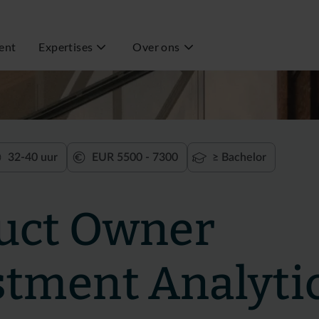
ent
Expertises
Over ons
32-40 uur
EUR 5500 - 7300
≥ Bachelor
uct Owner
stment Analyti