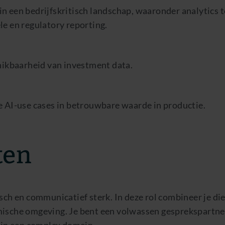
 in een bedrijfskritisch landschap, waaronder analytics
e en regulatory reporting.
hikbaarheid van investment data.
 AI-use cases in betrouwbare waarde in productie.
ten
sch en communicatief sterk. In deze rol combineer je di
mische omgeving. Je bent een volwassen gesprekspartne
n in een complex domein.