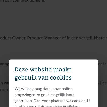
oduct Owner, Product Manager of in een vergelijkbare 
management, met name rondom data van financiële instr
Deze website maakt
gebruik van cookies
n van productvisie en roadmaps voor data‑ en analytics 
Wij willen graag dat u onze online
exe organisatie.
omgevingen zo goed mogelijk kunt
gebruiken. Daarvoor plaatsen we cookies. U
kunt kiezen uit drie soorten profielen: