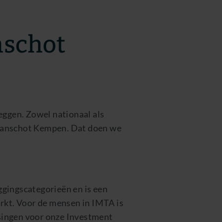
nschot
ggen. Zowel nationaal als
n Lanschot Kempen. Dat doen we
ggingscategorieën en is een
kt. Voor de mensen in IMTA is
singen voor onze Investment