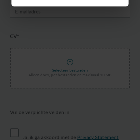
CV*
Selecteer bestanden
Alleen docx, pdf bestanden en maximaal 10 MB
Vul de verplichte velden in
Ja, ik ga akkoord met de
Privacy Statement