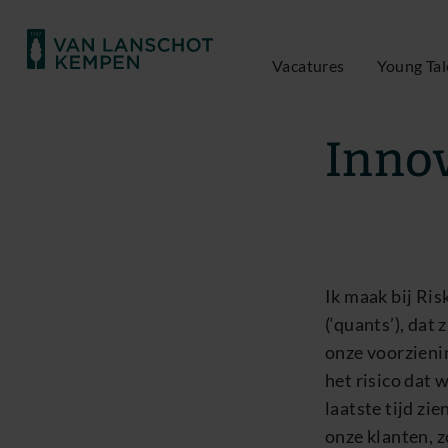
Vacatures
Young Tal
Alexander Schmit
Innov
Ik maak bij Ri
(‘quants’), da
onze voorzieni
het risico dat 
laatste tijd zi
onze klanten, z