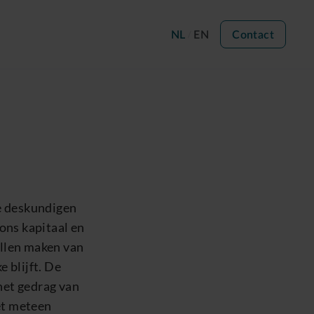
NL
EN
Contact
ve deskundigen
ons kapitaal en
ellen maken van
e blijft. De
 het gedrag van
iet meteen