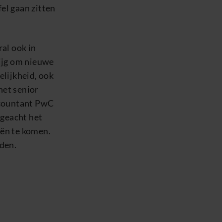
fel gaan zitten
al ook in
rijg om nieuwe
elijkheid, ook
het senior
ccountant PwC
geacht het
eën te komen.
nden.