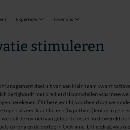
ent
Expertises
Over ons
t | Quantitative Expert Risk Management
atie stimuleren
sk Management deel uit van een klein team kwantitatie
t zich bezighoudt met kredietrisicomodellen waarmee we 
ngen berekenen. Dit betekent bijvoorbeeld dat we mod
we lopen als een klant bij een (hypotheek)lening in gebrek
en we ook de invloed van gebeurtenissen in de wereld op
oals corona en de oorlog in Oekraïne. Dit gedrag was n