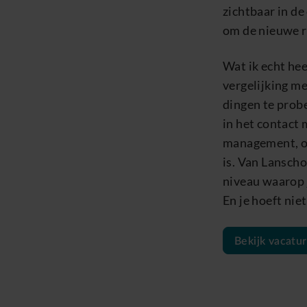
zichtbaar in de
om de nieuwe re
Wat ik echt hee
vergelijking me
dingen te probe
in het contact 
management, o
is. Van Lansch
niveau waarop 
En je hoeft nie
Bekijk vacatu