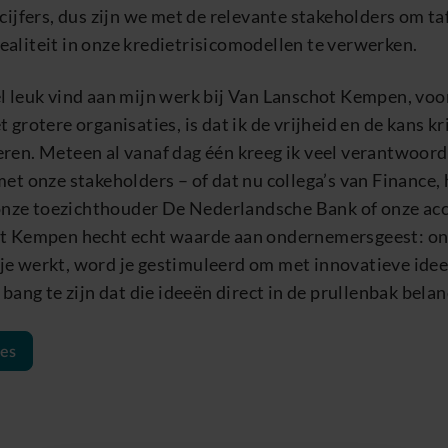
 cijfers, dus zijn we met de relevante stakeholders om ta
aliteit in onze kredietrisicomodellen te verwerken.
l leuk vind aan mijn werk bij Van Lanschot Kempen, voor
t grotere organisaties, is dat ik de vrijheid en de kans k
ren. Meteen al vanaf dag één kreeg ik veel verantwoord
met onze stakeholders – of dat nu collega’s van Finance, 
nze toezichthouder De Nederlandsche Bank of onze a
ot Kempen hecht echt waarde aan ondernemersgeest: on
je werkt, word je gestimuleerd om met innovatieve ide
t bang te zijn dat die ideeën direct in de prullenbak bela
res