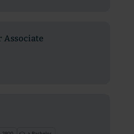
 Associate
- 3800
≥ Bachelor