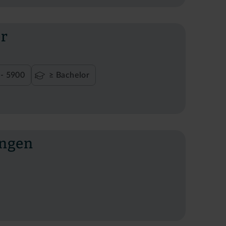
er
- 5900
≥ Bachelor
ingen