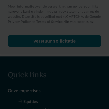
Meer informatie over de verwerking van uw persoonlijke
gegevens kunt u vinden in de privacy statement van op de
website. Deze site is beveiligd met reCAPTCHA, de
Google
Privacy Policy
en
Terms of Service
zijn van toepassing.
Verstuur sollicitatie
Quick links
Onze expertises
Equities